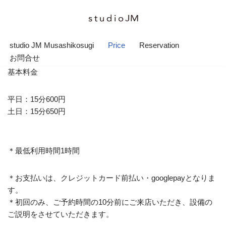
コ
ン
studio JM Musashikosugi
Price
Reservation
テ
お問合せ
ン
基本料金
ツ
へ
平日：15分600円
ス
土日：15分650円
キ
ッ
プ
＊最低利用時間1時間
＊お支払いは、クレジットカード前払い・googlepayとなりま
す。
＊初回のみ、ご予約時間の10分前にご来店いただき、設備の
ご説明をさせていただきます。